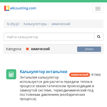
Toggl
navig
liczby.pl
Калькуляторы
химический
Kategoria:
химический
Zmień
Калькулятор энтальпии
91960
химический
Энтальпия калькулятор
используется для расчета передачи тепла в
процессе квазистатическом происходящим в
замкнутой системе, термодинамический под
постоянным давлением (изобарических
процесса).