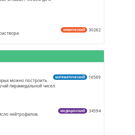
30262
химический
раствора.
16569
математический
торых можно построить
учай пирамидальной чисел.
34594
медицинский
исло нейтрофилов.