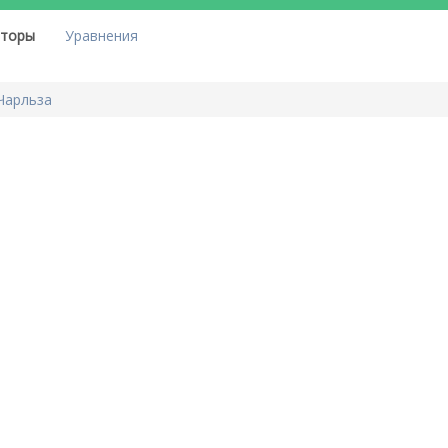
яторы
Уравнения
Чарльза