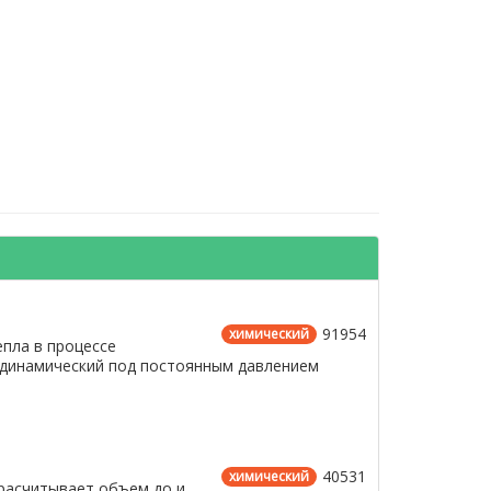
91954
химический
епла в процессе
одинамический под постоянным давлением
40531
химический
расчитывает объем до и