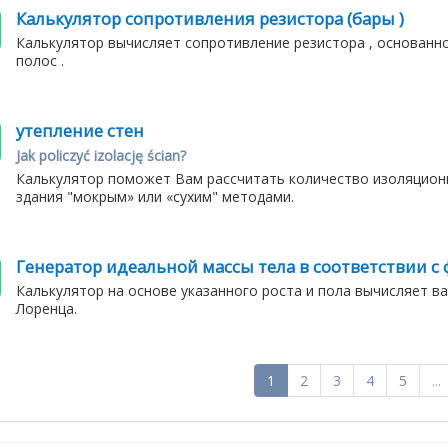
Калькулятор сопротивления резистора (бары )
Калькулятор вычисляет сопротивление резистора , основанн
полос .
утепление стен
Jak policzyć izolację ścian?
Калькулятор поможет Вам рассчитать количество изоляционн
здания "мокрым» или «сухим" методами.
Генератор идеальной массы тела в соответствии с
Калькулятор на основе указанного роста и пола вычисляет в
Лоренца.
1
2
3
4
5
...