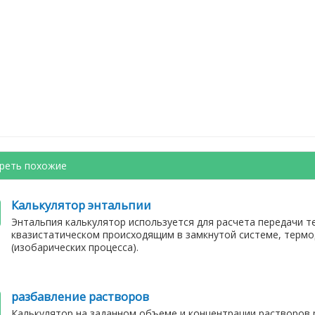
реть похожие
Калькулятор энтальпии
Энтальпия калькулятор используется для расчета передачи т
квазистатическом происходящим в замкнутой системе, терм
(изобарических процесса).
разбавление растворов
Калькулятор на заданном объеме и концентрации растворов 