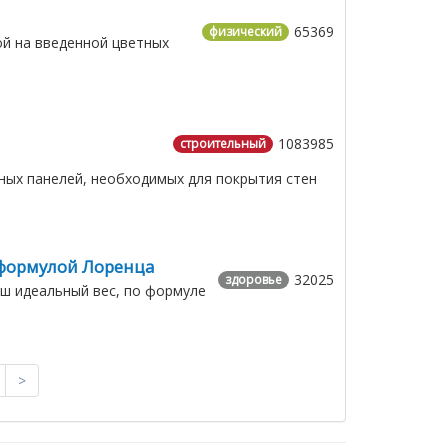
65369
физический
ой на введенной цветных
1083985
строительный
ых панелей, необходимых для покрытия стен
 формулой Лоренца
32025
здоровье
аш идеальный вес, по формуле
>