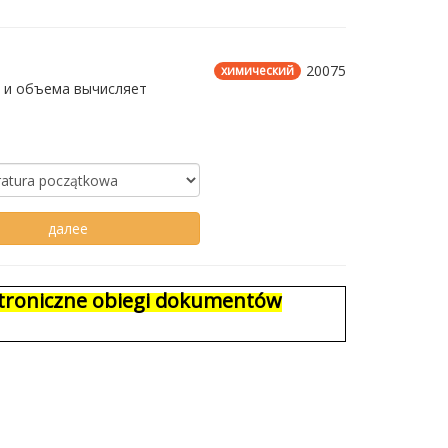
20075
химический
 и объема вычисляет
ektroniczne obiegi dokumentów