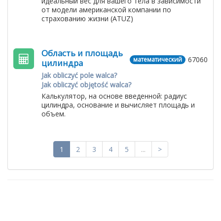
идеальный вес для вашего тела в зависимости
от модели американской компании по
страхованию жизни (ATUZ)
Область и площадь
67060
математический
цилиндра
Jak obliczyć pole walca?
Jak obliczyć objętość walca?
Калькулятор, на основе введенной: радиус
цилиндра, основание и вычисляет площадь и
объем.
1
2
3
4
5
...
>