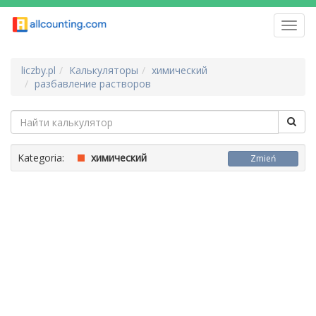
Toggl
navig
liczby.pl
Калькуляторы
химический
разбавление растворов
Kategoria:
химический
Zmień