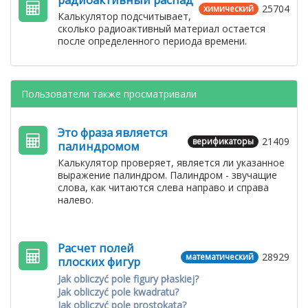
25704
химический
Калькулятор подсчитывает,
сколько радиоактивный материал остается
после определенного периода времени.
Пользователи также просматривали
Это фраза является
21409
верификаторы
палиндромом
Калькулятор проверяет, является ли указанное
выражение палиндром. Палиндром - звучащие
слова, как читаются слева направо и справа
налево.
Расчет полей
28929
математический
плоских фигур
Jak obliczyć pole figury płaskiej?
Jak obliczyć pole kwadratu?
Jak obliczyć pole prostokąta?