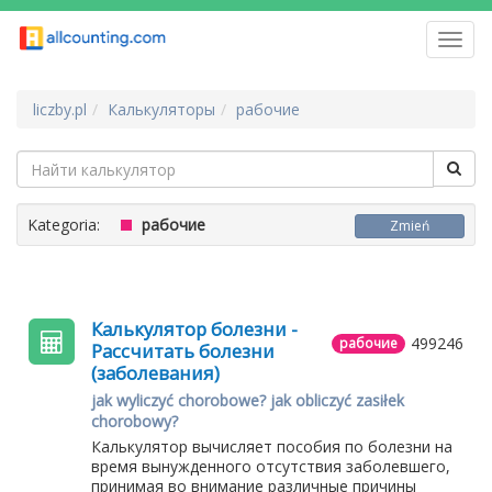
Toggl
navig
liczby.pl
Калькуляторы
рабочие
Kategoria:
рабочие
Zmień
Калькулятор болезни -
499246
рабочие
Рассчитать болезни
(заболевания)
jak wyliczyć chorobowe? jak obliczyć zasiłek
chorobowy?
Калькулятор вычисляет пособия по болезни на
время вынужденного отсутствия заболевшего,
принимая во внимание различные причины