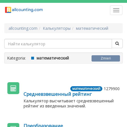
Toggl
navig
allcounting.com
Калькуляторы
математический
Kategoria:
математический
Zmień
1279900
математический
Средневзвешенный рейтинг
Калькулятор высчитывает средневзвешенный
рейтинг из введенных значений.
Преобразование