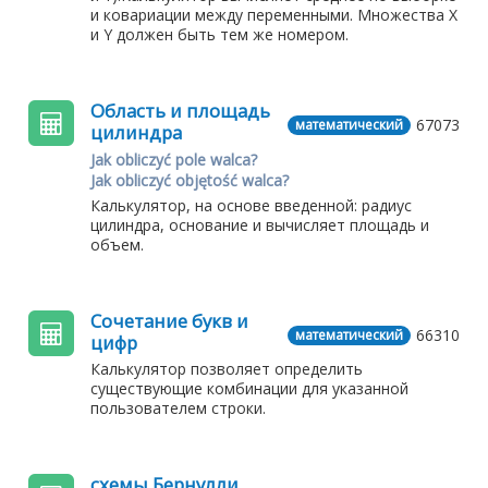
и ковариации между переменными. Множества X
и Y должен быть тем же номером.
Область и площадь
67073
математический
цилиндра
Jak obliczyć pole walca?
Jak obliczyć objętość walca?
Калькулятор, на основе введенной: радиус
цилиндра, основание и вычисляет площадь и
объем.
Сочетание букв и
66310
математический
цифр
Калькулятор позволяет определить
существующие комбинации для указанной
пользователем строки.
схемы Бернулли