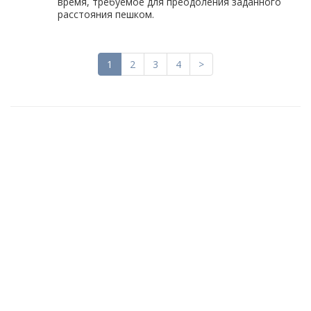
время, требуемое для преодоления заданного
расстояния пешком.
1
2
3
4
>