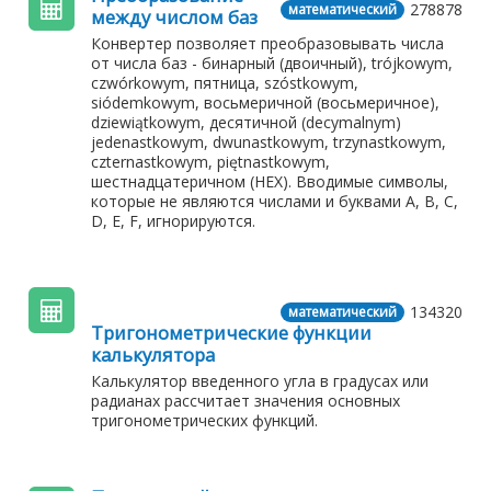
278878
математический
между числом баз
Конвертер позволяет преобразовывать числа
от числа баз - бинарный (двоичный), trójkowym,
czwórkowym, пятница, szóstkowym,
siódemkowym, восьмеричной (восьмеричное),
dziewiątkowym, десятичной (decymalnym)
jedenastkowym, dwunastkowym, trzynastkowym,
czternastkowym, piętnastkowym,
шестнадцатеричном (HEX). Вводимые символы,
которые не являются числами и буквами A, B, C,
D, E, F, игнорируются.
134320
математический
Тригонометрические функции
калькулятора
Калькулятор введенного угла в градусах или
радианах рассчитает значения основных
тригонометрических функций.