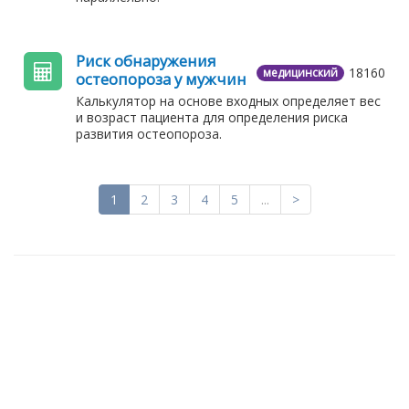
Риск обнаружения
18160
медицинский
остеопороза у мужчин
Калькулятор на основе входных определяет вес
и возраст пациента для определения риска
развития остеопороза.
1
2
3
4
5
...
>