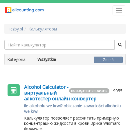
Toggl
navig
liczby.pl
Калькуляторы
Kategoria:
Wszystkie
Zmień
Alcohol Calculator -
19055
повседневная жизнь
виртуальный
алкотестер онлайн конвертер
ile alkoholu we krwi? obliczanie zawartości alkoholu
we krwi
Калькулятор позволяет рассчитать примерную
концентрацию жидкости в крови Эрика Widmark
формуле.