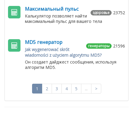
Максимальный пульс
23752
здоровье
Калькулятор позволяет найти
максимальный пульс для вашего тела
MD5 генератор
21596
генераторы
Jak wygenerować skrót
wiadomości z użyciem algorytmu MD5?
Он создает дайджест сообщения, используя
алгоритм MD5.
1
2
3
4
5
...
>