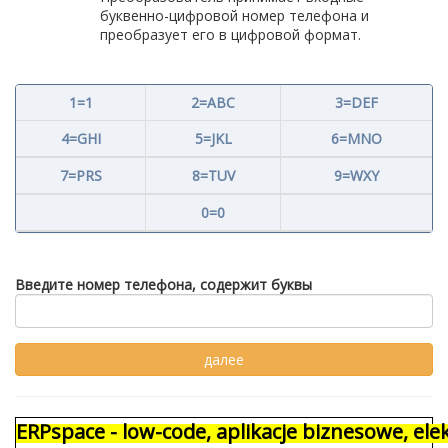
буквенно-цифровой номер телефона и
преобразует его в цифровой формат.
1=1
2=ABC
3=DEF
4=GHI
5=JKL
6=MNO
7=PRS
8=TUV
9=WXY
0=0
Введите номер телефона, содержит буквы
ERPspace - low-code, aplikacje biznesowe, e