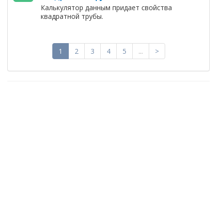
Калькулятор данным придает свойства
квадратной трубы.
1
2
3
4
5
...
>