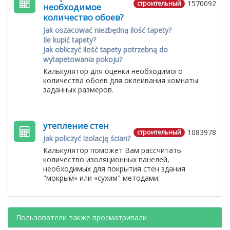
1570092
строительный
необходимое
количество обоев?
Jak oszacować niezbędną ilość tapety?
Ile kupić tapety?
Jak obliczyć ilość tapety potrzebną do
wytapetowania pokoju?
Калькулятор для оценки необходимого
количества обоев для оклеивания комнаты
заданных размеров.
утепление стен
1083978
строительный
Jak policzyć izolację ścian?
Калькулятор поможет Вам рассчитать
количество изоляционных панелей,
необходимых для покрытия стен здания
"мокрым» или «сухим" методами.
Пользователи также просматривали