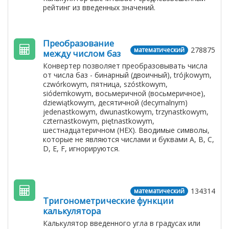
рейтинг из введенных значений.
Преобразование
278875
математический
между числом баз
Конвертер позволяет преобразовывать числа
от числа баз - бинарный (двоичный), trójkowym,
czwórkowym, пятница, szóstkowym,
siódemkowym, восьмеричной (восьмеричное),
dziewiątkowym, десятичной (decymalnym)
jedenastkowym, dwunastkowym, trzynastkowym,
czternastkowym, piętnastkowym,
шестнадцатеричном (HEX). Вводимые символы,
которые не являются числами и буквами A, B, C,
D, E, F, игнорируются.
134314
математический
Тригонометрические функции
калькулятора
Калькулятор введенного угла в градусах или