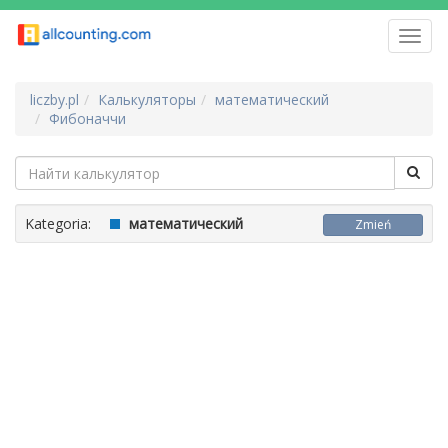
Toggl
navig
liczby.pl
Калькуляторы
математический
Фибоначчи
Kategoria:
математический
Zmień