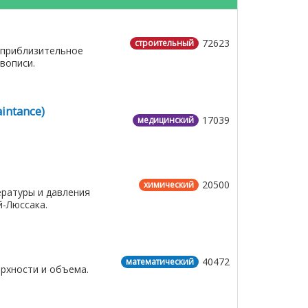
72623
строительный
 приблизительное
его живописи.
intance)
17039
медицинский
20500
химический
ратуры и давления
-Люссака.
40472
математический
рхности и объема.