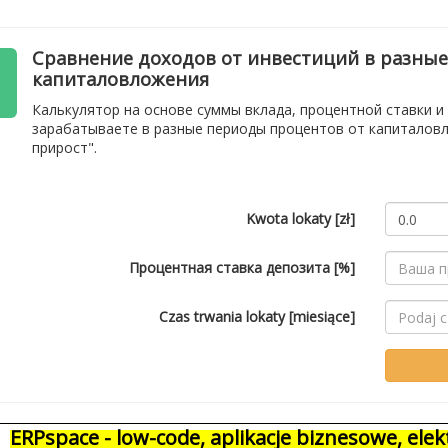
Сравнение доходов от инвестиций в разны
капиталовложения
Калькулятор на основе суммы вклада, процентной ставки и
зарабатываете в разные периоды процентов от капиталовло
прирост".
Kwota lokaty [zł]
Процентная ставка депозита [%]
Czas trwania lokaty [miesiące]
ERPspace - low-code, aplikacje biznesowe, el