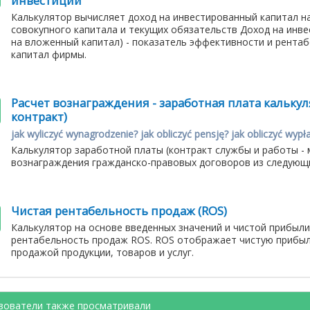
инвестиций
Калькулятор вычисляет доход на инвестированный капитал на
совокупного капитала и текущих обязательств Доход на инв
на вложенный капитал) - показатель эффективности и рентаб
капитал фирмы.
Расчет вознаграждения - заработная плата кальку
контракт)
jak wyliczyć wynagrodzenie? jak obliczyć pensję? jak obliczyć wypł
Калькулятор заработной платы (контракт службы и работы -
вознаграждения гражданско-правовых договоров из следующи
Чистая рентабельность продаж (ROS)
Калькулятор на основе введенных значений и чистой прибыли
рентабельность продаж ROS. ROS отображает чистую прибыль
продажой продукции, товаров и услуг.
зователи также просматривали