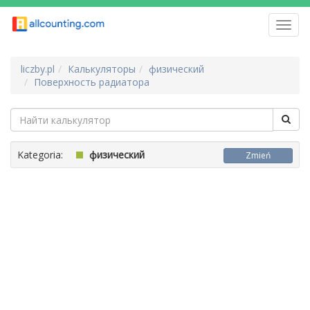
Toggl
navig
liczby.pl
Калькуляторы
физический
Поверхность радиатора
Kategoria:
физический
Zmień