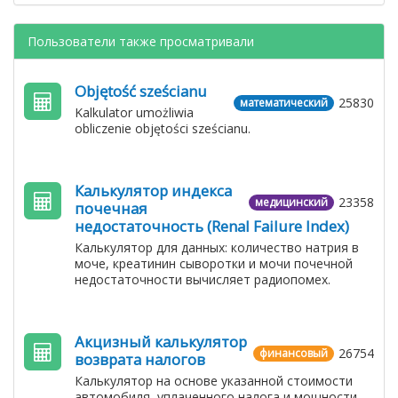
Пользователи также просматривали
Objętość sześcianu
25830
математический
Kalkulator umożliwia
obliczenie objętości sześcianu.
Калькулятор индекса
23358
медицинский
почечная
недостаточность (Renal Failure Index)
Калькулятор для данных: количество натрия в
моче, креатинин сыворотки и мочи почечной
недостаточности вычисляет радиопомех.
Акцизный калькулятор
26754
финансовый
возврата налогов
Калькулятор на основе указанной стоимости
автомобиля, уплаченного налога и мощности