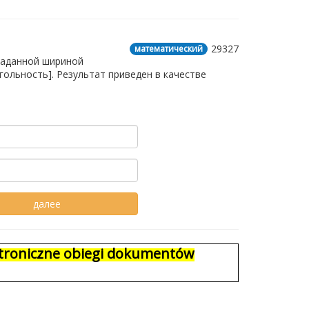
29327
математический
заданной шириной
гольность]. Результат приведен в качестве
ektroniczne obiegi dokumentów