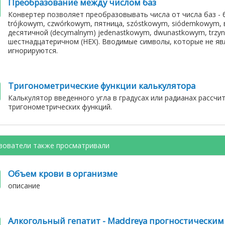
Преобразование между числом баз
Конвертер позволяет преобразовывать числа от числа баз - 
trójkowym, czwórkowym, пятница, szóstkowym, siódemkowym, 
десятичной (decymalnym) jedenastkowym, dwunastkowym, trzyn
шестнадцатеричном (HEX). Вводимые символы, которые не являю
игнорируются.
Тригонометрические функции калькулятора
Калькулятор введенного угла в градусах или радианах рассчи
тригонометрических функций.
зователи также просматривали
Объем крови в организме
описание
Алкогольный гепатит - Maddreya прогностическим 