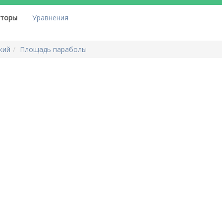
яторы
Уравнения
кий
Площадь параболы