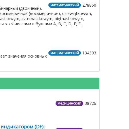
278860
математический
бинарный (двоичный),
восьмеричной (восьмеричное), dziewiątkowym,
astkowym, czternastkowym, piętnastkowym,
тся числами и буквами A, B, C, D, E, F,
134303
математический
тает значения основных
38726
медицинский
индикатором (DF):