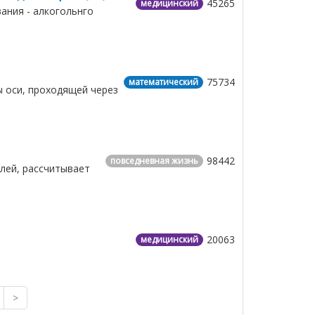
45265
медицинский
ания - алкогольнго
75734
математический
ы оси, проходящей через
98442
повседневная жизнь
елей, рассчитывает
20063
медицинский
>