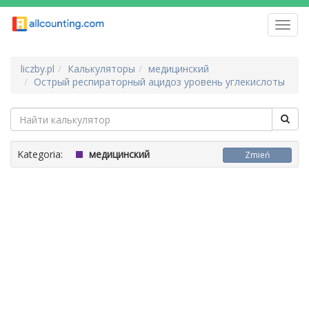
Toggl
navig
liczby.pl
Калькуляторы
медицинский
Острый респираторный ацидоз уровень углекислоты
Kategoria:
медицинский
Zmień