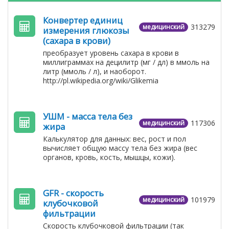
Конвертер единиц
313279
медицинский
измерения глюкозы
(сахара в крови)
преобразует уровень сахара в крови в
миллиграммах на децилитр (мг / дл) в ммоль на
литр (ммоль / л), и наоборот.
http://pl.wikipedia.org/wiki/Glikemia
УШМ - масса тела без
117306
медицинский
жира
Калькулятор для данных: вес, рост и пол
вычисляет общую массу тела без жира (вес
органов, кровь, кость, мышцы, кожи).
GFR - скорость
101979
медицинский
клубочковой
фильтрации
Скорость клубочковой фильтрации (так