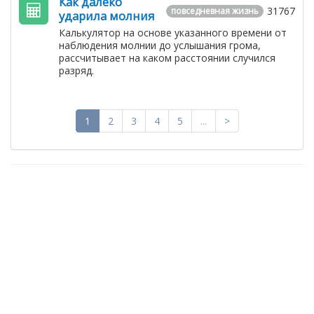
Как далеко
31767
повседневная жизнь
ударила молния
Калькулятор на основе указанного времени от
наблюдения молнии до услышания грома,
рассчитывает на каком расстоянии случился
разряд.
1
2
3
4
5
...
>