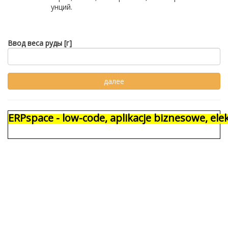
унций.
Ввод веса руды [г]
ERPspace - low-code, aplikacje biznesowe, e