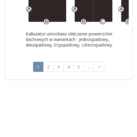
Kalkulator umożliwia obliczenie powierzchni
dachowych w wariantach : jednospadowy,
dwuspadowy, trzyspadowy, czterospadowy.
1
2
3
4
5
...
>