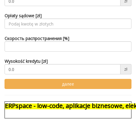
zł
Opłaty sądowe [zł]
Скорость распространения [%]
Wysokość kredytu [zł]
zł
ERPspace - low-code, aplikacje biznesowe, e