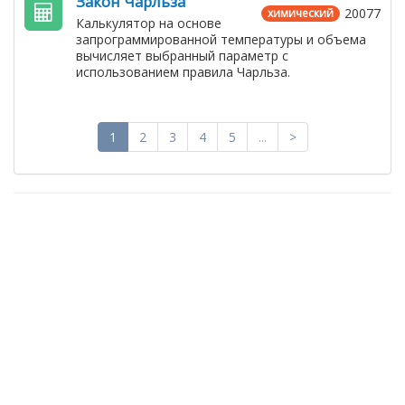
Закон Чарльза
20077
химический
Калькулятор на основе
запрограммированной температуры и объема
вычисляет выбранный параметр с
использованием правила Чарльза.
1
2
3
4
5
...
>