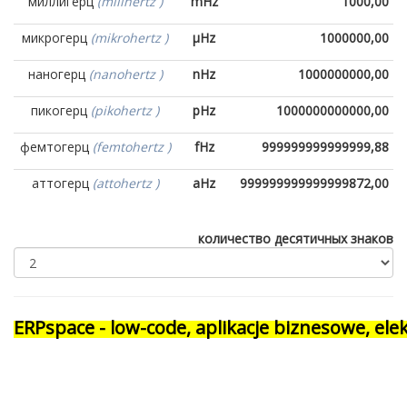
миллигерц
(milihertz )
mHz
1000,00
микрогерц
(mikrohertz )
μHz
1000000,00
наногерц
(nanohertz )
nHz
1000000000,00
пикогерц
(pikohertz )
pHz
1000000000000,00
фемтогерц
(femtohertz )
fHz
999999999999999,88
аттогерц
(attohertz )
aHz
999999999999999872,00
количество десятичных знаков
ERPspace - low-code, aplikacje biznesowe, e