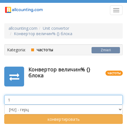
Toggl
navig
allcounting.com
Unit convertor
Конвертор величин% {} блока
Kategoria:
частоты
Zmień
Конвертор величин% {}
частоты
блока
Value
Unit