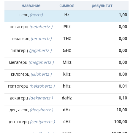
название
символ
результат
герц
(hertz)
Hz
1,00
петагерц
(petahertz )
Phz
0,00
терагерц
(terahertz)
THz
0,00
гигагерц
(gigahertz )
GHz
0,00
мегагерц
(megahertz )
MHz
0,00
килогерц
(kilohertz )
kHz
0,00
гектогерц
(hektohertz )
hHz
0,01
декагерц
(dekahertz )
daHz
0,10
децыгерц
(decyhertz )
dHz
10,00
центогерц
(centyhertz )
cHz
100,00