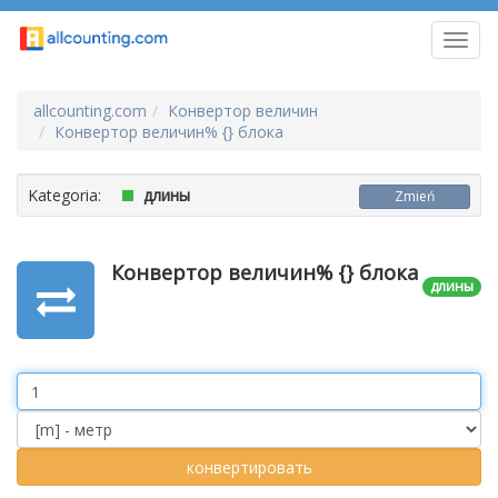
Toggl
navig
allcounting.com
Конвертор величин
Конвертор величин% {} блока
Kategoria:
длины
Zmień
Конвертор величин% {} блока
длины
Value
Unit