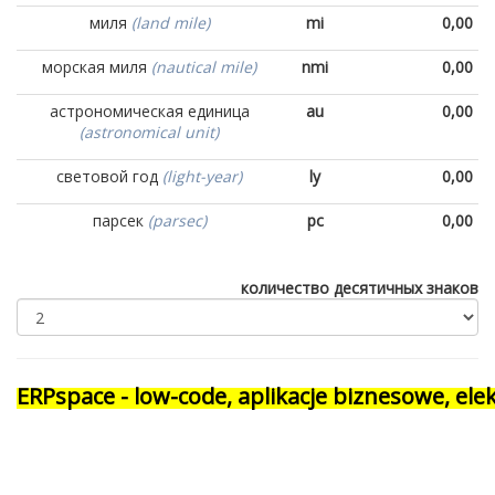
миля
(land mile)
mi
0,00
морская миля
(nautical mile)
nmi
0,00
астрономическая единица
au
0,00
(astronomical unit)
световой год
(light-year)
ly
0,00
парсек
(parsec)
pc
0,00
количество десятичных знаков
ERPspace - low-code, aplikacje biznesowe, e