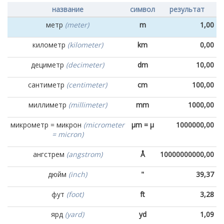
название
символ
результат
метр
(meter)
m
1,00
километр
(kilometer)
km
0,00
дециметр
(decimeter)
dm
10,00
сантиметр
(centimeter)
cm
100,00
миллиметр
(millimeter)
mm
1000,00
микрометр = микрон
(micrometer
µm = µ
1000000,00
= micron)
ангстрем
(angstrom)
Å
10000000000,00
дюйм
(inch)
"
39,37
фут
(foot)
ft
3,28
ярд
(yard)
yd
1,09